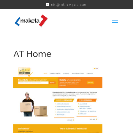
info@mktarequipa.com
AT Home